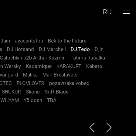
RU
 Jain
ayacantstop
Bek to the Future
e
DJ Hotsand
DJ Marchell
DJ Tedo
Djin
 Galochkin b2b Arthur Kuzmin
Fatima Rusalka
h Warsky
Kadamique
KARAKURT
Kebato
vangard
Malika
Mari Breslavets
OTEC
PLOVLOVER
pozavtrakalvobed
SHUKUR
Sköne
Soft Blade
WILYAM
Yõldosh
TBA
 Arthur Kuzmin
m