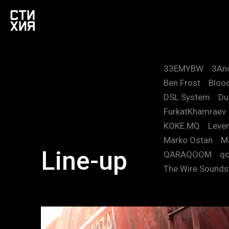
33EMYBW
3An
Ben Frost
Blood
DSL System
Du
FurkatKhamraev
KOKE.MQ
Leve
Marko Ostan
M
Line-up
QARAQOOM
qo
The Wire Sound