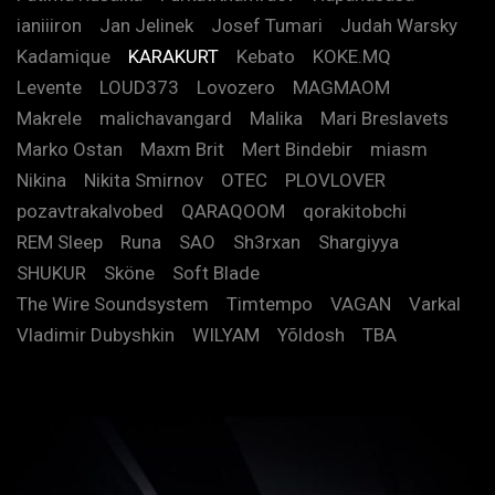
ianiiiron
Jan Jelinek
Josef Tumari
Judah Warsky
Kadamique
KARAKURT
Kebato
KOKE.MQ
Levente
LOUD373
Lovozero
MAGMAOM
Makrele
malichavangard
Malika
Mari Breslavets
Marko Ostan
Maxm Brit
Mert Bindebir
miasm
Nikina
Nikita Smirnov
OTEC
PLOVLOVER
pozavtrakalvobed
QARAQOOM
qorakitobchi
REM Sleep
Runa
SAO
Sh3rxan
Shargiyya
SHUKUR
Sköne
Soft Blade
The Wire Soundsystem
Timtempo
VAGAN
Varkal
Vladimir Dubyshkin
WILYAM
Yõldosh
TBA