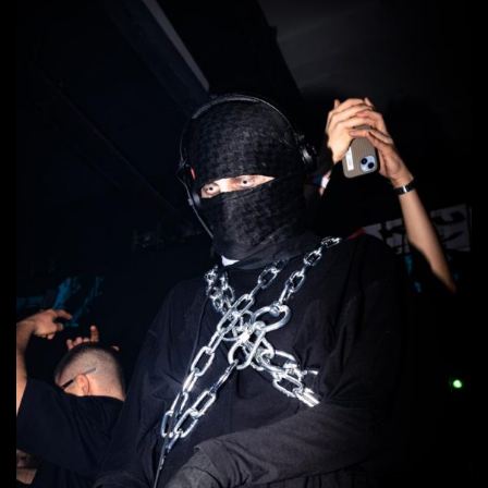
DJ Marchell
Hapanasasa
Nikita Smirnov
Anymodal
Bloodlike
DSL System
Duo Falak
eenkay
Fatima Rusalka
Jan Jelinek
Josef Tumari
KOKE.MQ
Nikina
The Wire Soundsystem
WILYAM
Shargiyya
DJ Marchell (А.К.А Хуршид Медведь) — диджей из Ташкента,
Soft Blade
REM Sleep
Hapanasasa — алматинский проект, стоявший у истоков
Nikita Smirnov — основатель вечеринки KVADRAT, промоутер и
pozavtrakalvobed
Узбекистан, который работает в таких жанрах, как progressive
соединения этники и электроники в Казахстане. Участники
преподаватель диджеинга в MUSIQAXONA, участник
house, techno house, melodic house, vocal trance и uplifting
Yõldosh
проекта создавали электронную музыку с народными
фестиваля STIHIA 2024. В своих сетах он сочетает плотные
trance. С 2022 года он является участником фестиваля Стихия.
Anymodal — это альтер эго сибирского продюсера и
Экспериментальный электронный синтез «ломаных»
Дуэт Шохина Курбона (Sha Gen, Душанбе) и Дениса Сорокина
Jan Jelinek — экспериментальный музыкант и звуковой
Йозеф Тумари, музыкант и продюсер электронной музыки из
Музыкант из города Муйнак, расположенного у подножья
Nikina — инди-поп исполнительница из Ташкента, яркий лучик
Shane Woolman работает в The Wire с 2002 года и является
WILYAM — музыкальный продюсер и мультиинструменталист
инструментами задолго до того, как это стало мейнстримом.
грувы из разных электронных жанров, представляя свою
Shargiyya — экспериментальная звуковая и визуальная
Bek to the Future
Его путь в музыке начался в начале 2000-х годов, когда он
композитора Евгения Писарченко, выросшего среди
ритмических конструкций. Трио диджеев и композиторов —
(Санкт-Петербург) сформировался в начале 2023 года,
eenkay [inkei] — диджей и музыкальный продюсер,
Резидент промо-группы “Фрумос” и сооснователь вечеринки
художник, чьё творчество посвящено трансформации звуков.
Ташкента, создающий уникальное звучание, которое он сам
высохшего Аральского моря, он создает музыку, в которой
столичного андеграунда, который открывает слушателю
одним из постоянных диджеев журнала. Он регулярно ведет
из Узбекистана, с более чем 10-летним опытом работы в
Hapanasasa стали сердцем первых фестивалей «The Spirit of
уникальную музыкальную концепцию аудитории.
художница из Баку. Она использует звук как средство для
сыграл свой первый сэт. DJ Marchell также играл в клубах
Bloodlike — мультижанровый музыкальный проект,
аскетичной и суровой северной пригородной жизни.
Josef Tumari, Varlamov и Lisunovsky — основателей
объединяя традиционное звучание и экспериментальную
базирующийся в Ташкенте, Узбекистан. За последние
“Teмп”, этот артист в своих сетах мастерски переплетает
Он создает абстрактные и минималистичные текстуры,
описывает как “симбиоз интровертной ностальгии с
соединяются техно и фанк с элементами каракалпакской
хрупкую меланхолию и большую любовь.
радиошоу на лондонских станциях Resonance FM и Resonance
музыкальной индустрии. Его музыка сочетает живые
Soft Blade — музыкальный проект московской артистки
LOUD373
REM Sleep — мультижанровый диджей из Бишкека. Он
Tengri» и «4Э», задавая новое направление в музыке, которое
формирования и передачи своего восприятия реальности. С
Лондона с 2003 по 2005 годы, что значительно повлияло на
основанный в 2019 году, который стал результатом
pozavtrkalvobed a.k.a пво — диджей из Ташкента, который
Совершенно органично сочетая амбьентную тишину с
исследовательской лаборатории звука и электронной музыки.
импровизацию. В основе их музыки — жанр фалака (falak),
несколько лет eenkay зарекомендовал себя как
тёмное техно с кислотным олдовым трансом. Его выступления
превращая фрагменты популярной музыки и полевые записи
элементами эмбиента, электро и техно, обладающее
культуры. Основа его треков часто — сэмплы из старых
На её живых выступлениях можно услышать треки с
Extra, а также выступал на НТС, Radio Alhara и Radio Karantina.
узбекские национальные инструменты с современными
Виолетты Шабаш, которая стала важной фигурой в
является резидентом и промоутером Ailan Collective и
соединяет традиции и современные звуки.
2014 года Shargiyya исследует электронную музыку через
Evgeniy Galochkin b2b Arthur
Judah Warsky
Kadamique
Kebato
MAGMAOM
Malika
Marko Ostan
OTEC
QARAQOOM
TBA
Varkal
его музыкальное развитие и стиль.
объединения двух начинающих проектов: Crop Kid и Mad
выступал в таких промогруппах, как HostedByHudud, cult22,
хаотичными брейками, брейндэнсом и глубоким басом, он
уникальная таджикская традиция, в которой исполнители
многосторонний диджей и заметная фигура на
— это уникальное сочетание энергии и атмосферы, где
в уникальные звуковые коллажи. Вместо традиционных
неповторимой атмосферой”.
каракалпакских песен, которые он переосмысляет через
этническими мотивами, национальными узбекскими
Переехав из Новой Зеландии в Лондон в раннем
электронными приёмами, что придает ей необыкновенную
андеграундной музыкальной сцене России. Soft Blade
сооснователем творческого рейв-объединения Antoh Football
История Hapanasasa, название которого с языка суахили
Марсель Юлдашев (Yõldosh) — 23 года. Резидент фестиваля
ambient-продакшн, интуицию и эмоциональные слои.
Stage. Основная цель проекта — превозношение культуры
plovistan. Начав с Hip-Hop DJ-сетов, вдохновленный Hospital
создает звуковые путешествия, которые одновременно
обращаются со своими радостями и горем не к публике, а к
андеграундной клубной сцене Ташкента. Его сеты
каждое звучание погружает в глубокие музыкальные миры.
инструментов Jelinek использует разнообразные устройства
Его музыка характерна ломаными ритмами, мрачными
призму электронной сцены.
элементами и мечтательный поп, который полюбился многим.
подростковом возрасте, он увлекся экспериментальной
глубину и оригинальность.
КУПИТЬ БИЛЕТ
сочетает элементы эмбиента, хауса, техно и даба, создавая
(Бишкек). За свою карьеру он выступал на значимых
переводится как «здесь и сейчас», началась в 2010 году с
Стихия, ранее резидент таких мероприятий, как Samarkand
Будучи страстным коллекционером окружения и
Kuzmin
Bek to the Future — это альтер эго Бека, который днём
электронной танцевальной музыки и расширение её границ.
Records Radio, он изменил вектор своей музыки и стал играть
являются как авантюрными, так и медитативными.
небу.
охватывают широкий спектр жанров, и он активно
записи и воспроизведения, от магнитофонов до цифровых
мелодиями и ритмическими линиями, создающими
Его музыка — это не просто звук, это способ сохранить и
Nikina регулярно выступает на крупных фестивалях
музыкой и стал работать на лейблах Some Bizzare и Matador
WILYAM активно сотрудничает с местными артистами и
уникальный саунд с характерным лоу-фай звучанием,
андеграундных площадках в Бишкеке, Бангкоке и Алматы.
фестиваля Jazzystan в Алматы. Проект стал активатором
Marathon, Bukhara Night Race, Ultra Zaamin и Sky Camp.
повседневных звуков, Shargiyya провела последнее
работает в офисе, а ночью погружается в мир андеграундной
КУПИТЬ БИЛЕТ
Проект Bloodlike известен своей экспериментальной и
быстрые ломанные ритмы.
С космополитическим взглядом на мир, его выступления
сотрудничает с известными платформами, такими как HKCR,
семплеров.
насыщенный и мощный аудиовизуальный пейзаж. Винтажные
трансформировать культурное наследие в современной
Узбекистана и Центральной Азии, таких как mocfest, Стихия,
Records, а затем присоединился к The Wire. Его диджейские
проектами, такими как Needshes, Loud 373, а также является
эфемерным вокалом и яркими текстами. Проект выделяется