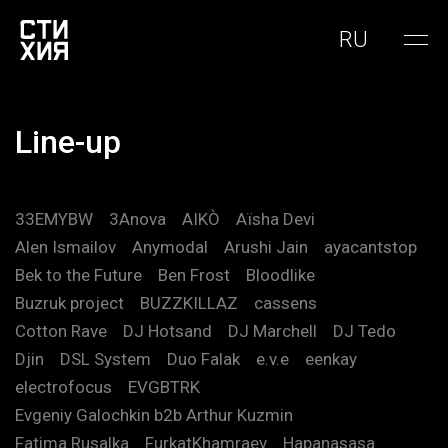
RU
Line-up
33EMYBW
3Anova
AIKÒ
Aïsha Devi
Alen Ismailov
Anymodal
Arushi Jain
ayacantstop
Bek to the Future
Ben Frost
Bloodlike
Buzruk project
BUZZKILLAZ
cassens
Cotton Rave
DJ Hotsand
DJ Marchell
DJ Tedo
Djin
DSL System
Duo Falak
e.v.e
eenkay
electrofocus
EVGBTRK
Evgeniy Galochkin b2b Arthur Kuzmin
Fatima Rusalka
FurkatKhamraev
Hapanasasa