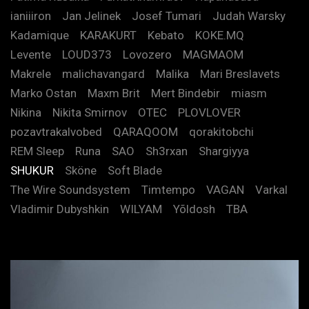
ianiiiron
Jan Jelinek
Josef Tumari
Judah Warsky
Kadamique
KARAKURT
Kebato
KOKE.MQ
Levente
LOUD373
Lovozero
MAGMAOM
Makrele
malichavangard
Malika
Mari Breslavets
Marko Ostan
Maxm Brit
Mert Bindebir
miasm
Nikina
Nikita Smirnov
OTEC
PLOVLOVER
pozavtrakalvobed
QARAQOOM
qorakitobchi
REM Sleep
Runa
SAO
Sh3rxan
Shargiyya
SHUKUR
Sköne
Soft Blade
The Wire Soundsystem
Timtempo
VAGAN
Varkal
Vladimir Dubyshkin
WILYAM
Yõldosh
TBA