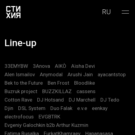
RU
Line-up
33EMYBW
3Anova
AIKÒ
Aïsha Devi
Alen Ismailov
Anymodal
Arushi Jain
ayacantstop
Bek to the Future
Ben Frost
Bloodlike
Buzruk project
BUZZKILLAZ
cassens
Cotton Rave
DJ Hotsand
DJ Marchell
DJ Tedo
Djin
DSL System
Duo Falak
e.v.e
eenkay
electrofocus
EVGBTRK
Evgeniy Galochkin b2b Arthur Kuzmin
Fatima Rusalka
FurkatKhamraev
Hapanasasa