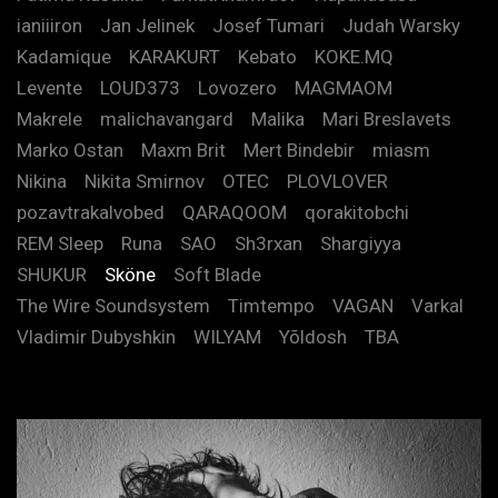
ianiiiron
Jan Jelinek
Josef Tumari
Judah Warsky
Kadamique
KARAKURT
Kebato
KOKE.MQ
Levente
LOUD373
Lovozero
MAGMAOM
Makrele
malichavangard
Malika
Mari Breslavets
Marko Ostan
Maxm Brit
Mert Bindebir
miasm
Nikina
Nikita Smirnov
OTEC
PLOVLOVER
pozavtrakalvobed
QARAQOOM
qorakitobchi
REM Sleep
Runa
SAO
Sh3rxan
Shargiyya
SHUKUR
Sköne
Soft Blade
The Wire Soundsystem
Timtempo
VAGAN
Varkal
Vladimir Dubyshkin
WILYAM
Yõldosh
TBA