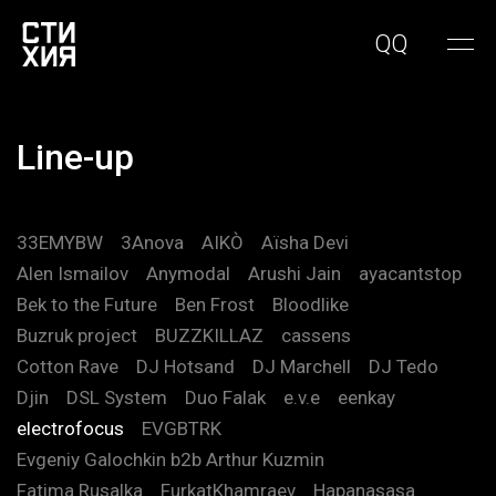
QQ
Line-up
33EMYBW
3Anova
AIKÒ
Aïsha Devi
Alen Ismailov
Anymodal
Arushi Jain
ayacantstop
Bek to the Future
Ben Frost
Bloodlike
Buzruk project
BUZZKILLAZ
cassens
Cotton Rave
DJ Hotsand
DJ Marchell
DJ Tedo
Djin
DSL System
Duo Falak
e.v.e
eenkay
electrofocus
EVGBTRK
Evgeniy Galochkin b2b Arthur Kuzmin
Fatima Rusalka
FurkatKhamraev
Hapanasasa