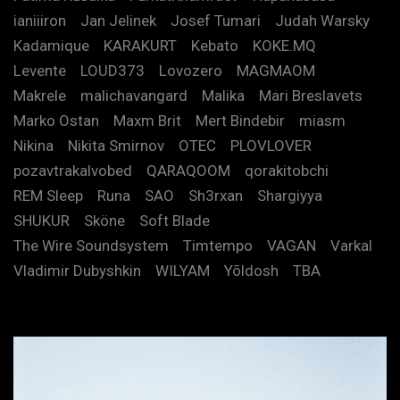
ianiiiron
Jan Jelinek
Josef Tumari
Judah Warsky
Kadamique
KARAKURT
Kebato
KOKE.MQ
Levente
LOUD373
Lovozero
MAGMAOM
Makrele
malichavangard
Malika
Mari Breslavets
Marko Ostan
Maxm Brit
Mert Bindebir
miasm
Nikina
Nikita Smirnov
OTEC
PLOVLOVER
pozavtrakalvobed
QARAQOOM
qorakitobchi
REM Sleep
Runa
SAO
Sh3rxan
Shargiyya
SHUKUR
Sköne
Soft Blade
The Wire Soundsystem
Timtempo
VAGAN
Varkal
Vladimir Dubyshkin
WILYAM
Yõldosh
TBA