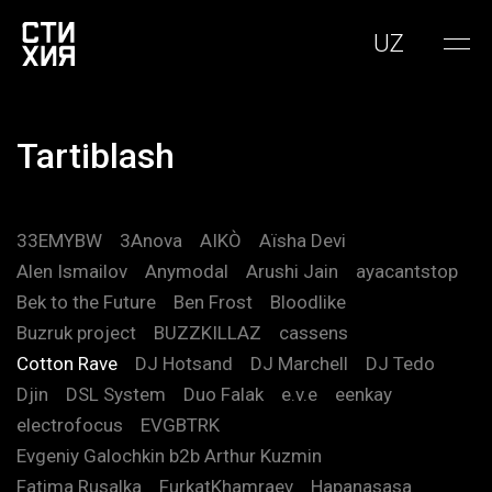
UZ
Tartiblash
33EMYBW
3Anova
AIKÒ
Aïsha Devi
Alen Ismailov
Anymodal
Arushi Jain
ayacantstop
Bek to the Future
Ben Frost
Bloodlike
Buzruk project
BUZZKILLAZ
cassens
Cotton Rave
DJ Hotsand
DJ Marchell
DJ Tedo
Djin
DSL System
Duo Falak
e.v.e
eenkay
electrofocus
EVGBTRK
Evgeniy Galochkin b2b Arthur Kuzmin
Fatima Rusalka
FurkatKhamraev
Hapanasasa