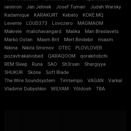
ianiiiron
Jan Jelinek
Josef Tumari
Judah Warsky
Kadamique
KARAKURT
Kebato
KOKE.MQ
Levente
LOUD373
Lovozero
MAGMAOM
Makrele
malichavangard
Malika
Mari Breslavets
Marko Ostan
Maxm Brit
Mert Bindebir
miasm
Nikina
Nikita Smirnov
OTEC
PLOVLOVER
pozavtrakalvobed
QARAQOOM
qorakitobchi
REM Sleep
Runa
SAO
Sh3rxan
Shargiyya
SHUKUR
Sköne
Soft Blade
The Wire Soundsystem
Timtempo
VAGAN
Varkal
Vladimir Dubyshkin
WILYAM
Yõldosh
TBA