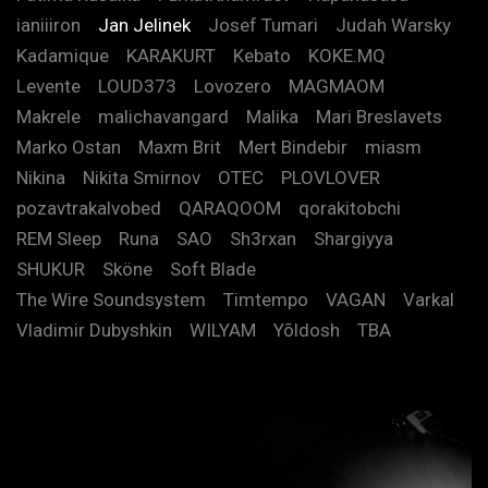
ianiiiron
Jan Jelinek
Josef Tumari
Judah Warsky
Kadamique
KARAKURT
Kebato
KOKE.MQ
Levente
LOUD373
Lovozero
MAGMAOM
Makrele
malichavangard
Malika
Mari Breslavets
Marko Ostan
Maxm Brit
Mert Bindebir
miasm
Nikina
Nikita Smirnov
OTEC
PLOVLOVER
pozavtrakalvobed
QARAQOOM
qorakitobchi
REM Sleep
Runa
SAO
Sh3rxan
Shargiyya
SHUKUR
Sköne
Soft Blade
The Wire Soundsystem
Timtempo
VAGAN
Varkal
Vladimir Dubyshkin
WILYAM
Yõldosh
TBA