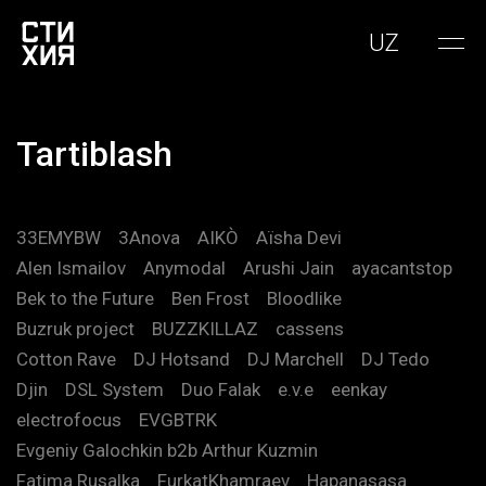
UZ
Tartiblash
33EMYBW
3Anova
AIKÒ
Aïsha Devi
Alen Ismailov
Anymodal
Arushi Jain
ayacantstop
Bek to the Future
Ben Frost
Bloodlike
Buzruk project
BUZZKILLAZ
cassens
Cotton Rave
DJ Hotsand
DJ Marchell
DJ Tedo
Djin
DSL System
Duo Falak
e.v.e
eenkay
electrofocus
EVGBTRK
Evgeniy Galochkin b2b Arthur Kuzmin
Fatima Rusalka
FurkatKhamraev
Hapanasasa