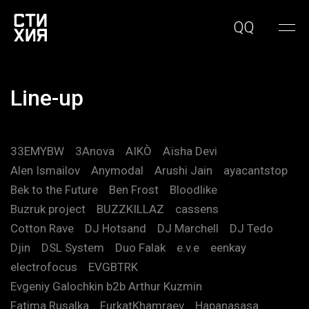
QQ
Line-up
33EMYBW
3Anova
AIKÒ
Aïsha Devi
Alen Ismailov
Anymodal
Arushi Jain
ayacantstop
Bek to the Future
Ben Frost
Bloodlike
Buzruk project
BUZZKILLAZ
cassens
Cotton Rave
DJ Hotsand
DJ Marchell
DJ Tedo
Djin
DSL System
Duo Falak
e.v.e
eenkay
electrofocus
EVGBTRK
Evgeniy Galochkin b2b Arthur Kuzmin
Fatima Rusalka
FurkatKhamraev
Hapanasasa