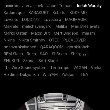
ianiiiron
Jan Jelinek
Josef Tumari
Judah Warsky
Kadamique
KARAKURT
Kebato
KOKE.MQ
Levente
LOUD373
Lovozero
MAGMAOM
Makrele
malichavangard
Malika
Mari Breslavets
Marko Ostan
Maxm Brit
Mert Bindebir
miasm
Nikina
Nikita Smirnov
OTEC
PLOVLOVER
pozavtrakalvobed
QARAQOOM
qorakitobchi
REM Sleep
Runa
SAO
Sh3rxan
Shargiyya
SHUKUR
Sköne
Soft Blade
The Wire Soundsystem
Timtempo
VAGAN
Varkal
Vladimir Dubyshkin
WILYAM
Yõldosh
TBA