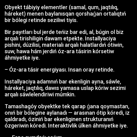
Obyekt tábiyiy elementler (samal, qum, jaqtılıq,
háreket) menen baylanısqan qorshaǵan ortalıqtıń
bir bólegi retinde seziliwi tiyis.
Bir payıtları bul jerde teńiz bar edi, al, búgin ol biz
arqalı tirishiligin dawam etpekte. Installyaciya
pishini, dúzilisi, materialı arqalı halatlardıń ótiwin,
suw, hawa hám jerdiń óz-ara tásirin kórsetiw
áhmiyetke iye.
– Óz-ara tásir energiyası. Insan oray retinde.
Installyaciya adamnıń bar ekenligin ayna, sáwle,
háreket, jaqtılıq, dawıs yamasa uslap kóriw sezimi
arqalı sáwlelendiriwi múmkin.
Tamashagóy obyektke tek qarap ǵana qoymastan,
onıń bir bólegine aylanadı — arasınan ótip kóredi, iz
qaldıradı, óziniń bar ekenliginen strukturanıń
ózgeriwin kóredi. Interaktivlik úlken áhmiyetke iye.