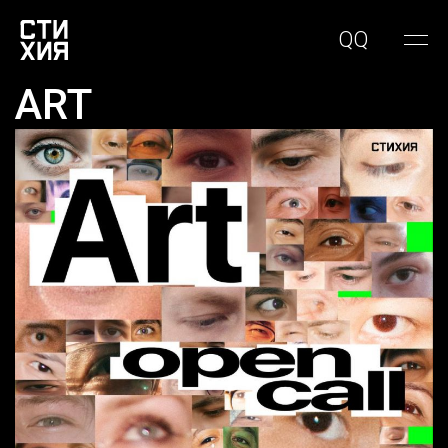
QQ
ART