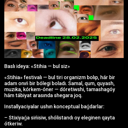
Baslı ideya: «Stihia — bul siz»
«Stihia» festivalı — bul tiri organizm bolıp, hár bir
adam onıń bir bólegi boladı. Samal, qum, quyash,
muzıka, kórkem-óner — dóretiwshi, tamashagóy
hám tábiyat arasında shegara joq.
Installyaciyalar ushın konceptual baǵdarlar:
– Stixiyaǵa sińisiw, shólistandı oy eleginen qayta
ótkeriw.