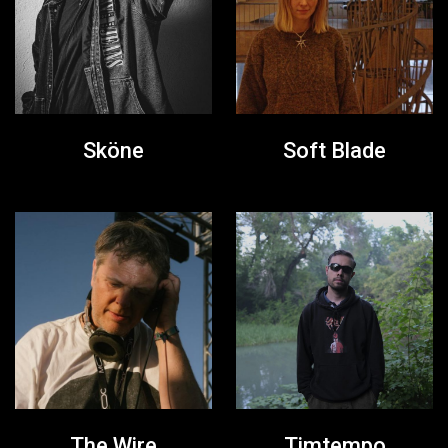
Sköne
Soft Blade
The Wire
Timtempo