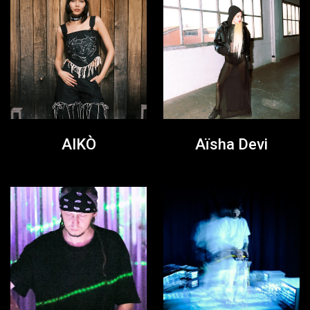
AIKÒ
Aïsha Devi