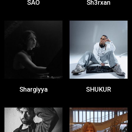
SAO
Sh3rxan
Shargiyya
SHUKUR