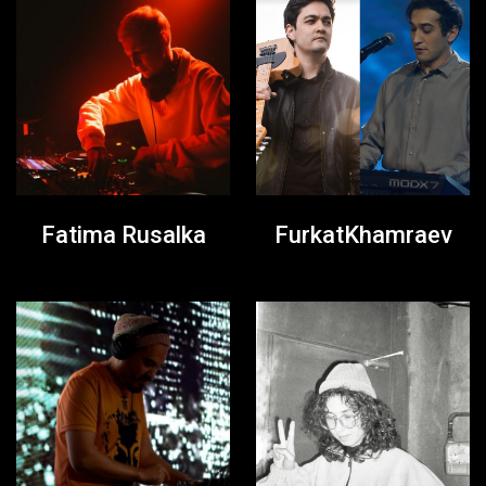
Fatima Rusalka
FurkatKhamraev