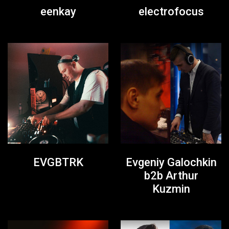
eenkay
electrofocus
EVGBTRK
Evgeniy Galochkin
b2b Arthur
Kuzmin