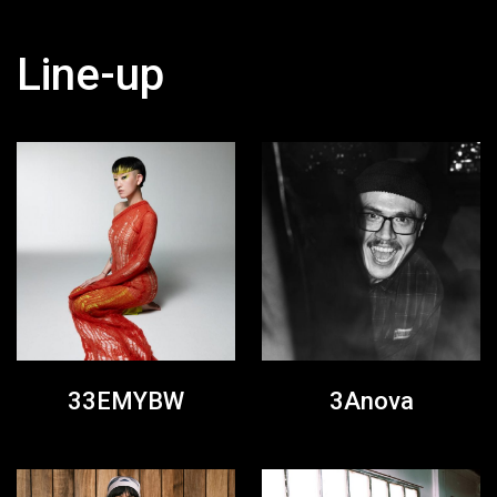
Line-up
33EMYBW
3Anova