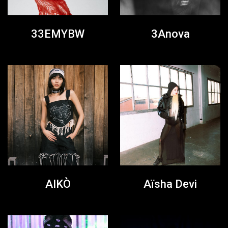
33EMYBW
3Anova
AIKÒ
Aïsha Devi