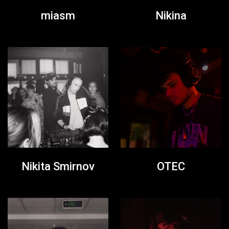
miasm
Nikina
Nikita Smirnov
OTEC