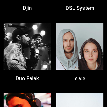
Djin
DSL System
Duo Falak
e.v.e