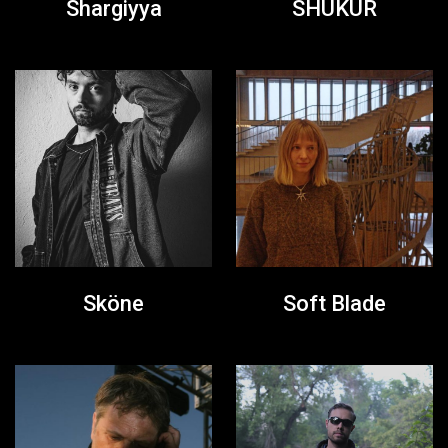
Shargiyya
SHUKUR
Sköne
Soft Blade